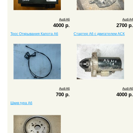
Audi A6
Audi A4
4000 р.
2700 р.
Трос Открывания Капота A6
Стартер A6 c двигателем ACК
Audi A6
Audi A6
700 р.
4000 р.
Шкив гура A6