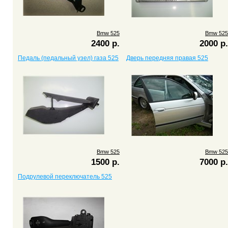
Bmw 525
Bmw 525
2400 р.
2000 р.
Педаль (педальный узел) газа 525
Дверь передняя правая 525
Bmw 525
Bmw 525
1500 р.
7000 р.
Подрулевой переключатель 525