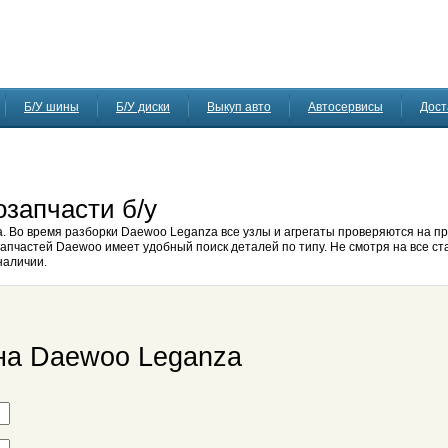
Б/У шины
Б/У диски
Выкуп авто
Автосервисы
Дост
запчасти б/у
. Во время разборки Daewoo Leganza все узлы и агрегаты проверяются на пр
запчастей Daewoo имеет удобный поиск деталей по типу. Не смотря на все ст
наличии.
 на Daewoo Leganza