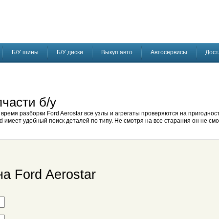
Б/У шины
Б/У диски
Выкуп авто
Автосервисы
Дост
пчасти б/у
о время разборки Ford Aerostar все узлы и агрегаты проверяются на пригодно
d имеет удобный поиск деталей по типу. Не смотря на все старания он не смо
а Ford Aerostar