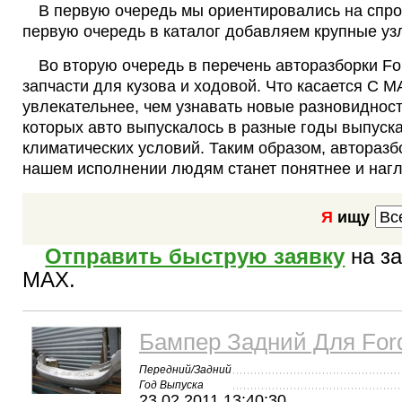
В первую очередь мы ориентировались на спрос
первую очередь в каталог добавляем крупные узл
Во вторую очередь в перечень авторазборки F
запчасти для кузова и ходовой. Что касается C MA
увлекательнее, чем узнавать новые разновиднос
которых авто выпускалось в разные годы выпуска
климатических условий. Таким образом, авторазбо
нашем исполнении людям станет понятнее и наг
Я
ищу
Отправить быструю заявку
на за
MAX.
Бампер Задний Для For
Передний/Задний
Год Выпуска
23.02.2011 13:40:30