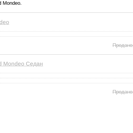
d Mondeo.
deo
Продано
d Mondeo Седан
Продано