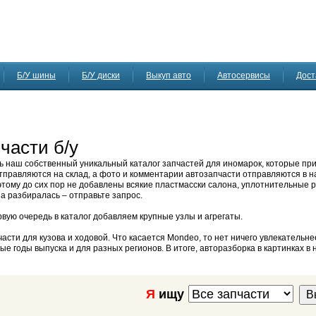
Б/У шины
Б/У диски
Выкуп авто
Автосервисы
Дост
части б/у
ь наш собственный уникальный каталог запчастей для иномарок, которые пр
правляются на склад, а фото и комментарии автозапчасти отправляются в на
этому до сих пор не добавлены всякие пластмасски салона, уплотнительные р
ина разбиралась – отправьте запрос.
рвую очередь в каталог добавляем крупные узлы и агрегаты.
сти для кузова и ходовой. Что касается Mondeo, то нет ничего увлекательне
е годы выпуска и для разных регионов. В итоге, авторазборка в картинках в
Я
ищу