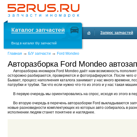
Запрос запчастей
Вход в каталог б/у запчастей
→
→
Главная
Б/У запчасти
Ford Mondeo
Авторазборка Ford Mondeo автозап
Авторазборка иномарок Ford Mondeo даёт нам возможность пополнят
осторожно разбираются, проверяются и фотографируются. После чего от
Бывает, процесс наполнения каталога занимает у нас много времени, по
патрубки и трубки. Так что если нужно что-то из этого и у нас такая маш
В первую очередь мы ориентировались на спрос, исходя из этого в пе
Во вторую очередь в перечень авторазборки Ford выкладываются запча
новые разновидности комплектующих из которых авто собиралось в разны
исполнении людям станет понятнее и нагляднее.