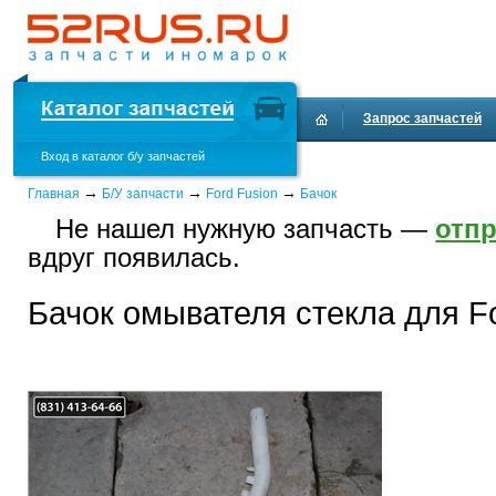
Запрос запчастей
Вход в каталог б/у запчастей
Доставка и оплата
→
→
→
Главная
Б/У запчасти
Ford Fusion
Бачок
Не нашел нужную запчасть —
отпр
вдруг появилась.
Бачок омывателя стекла для Fo