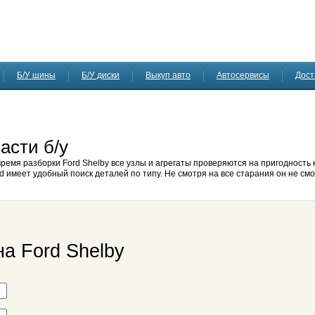
Б/У шины
Б/У диски
Выкуп авто
Автосервисы
Дост
асти б/у
время разборки Ford Shelby все узлы и агрегаты проверяются на пригодность
d имеет удобный поиск деталей по типу. Не смотря на все старания он не смо
на Ford Shelby