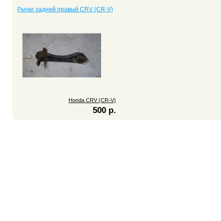
Рычаг задний правый CRV (CR-V)
Honda CRV (CR-V)
500 р.