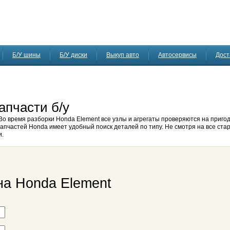
Б/У шины
Б/У диски
Выкуп авто
Автосервисы
Дост
апчасти б/у
Во время разборки Honda Element все узлы и агрегаты проверяются на пригод
апчастей Honda имеет удобный поиск деталей по типу. Не смотря на все стар
и.
на Honda Element