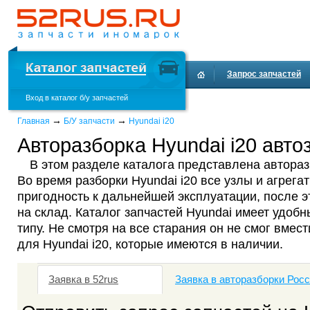
Запрос запчастей
Вход в каталог б/у запчастей
Доставка и оплата
→
→
Главная
Б/У запчасти
Hyundai i20
Авторазборка Hyundai i20 авто
В этом разделе каталога представлена авторазб
Во время разборки Hyundai i20 все узлы и агрега
пригодность к дальнейшей эксплуатации, после 
на склад. Каталог запчастей Hyundai имеет удобн
типу. Не смотря на все старания он не смог вмест
для Hyundai i20, которые имеются в наличии.
Заявка в 52rus
Заявка в авторазборки Рос