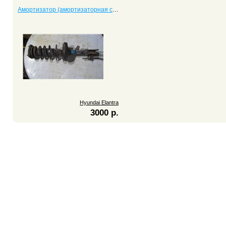
Амортизатор (амортизаторная стойка) задний левый Elantra
Hyundai Elantra
3000 р.