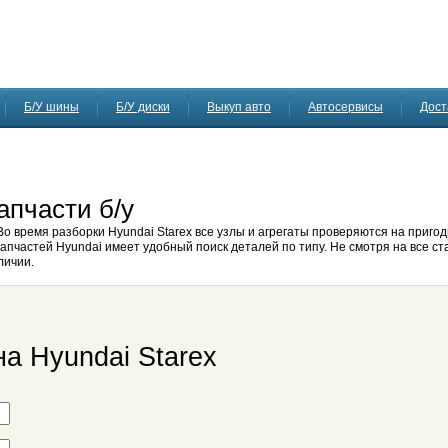
Б/У шины
Б/У диски
Выкуп авто
Автосервисы
Дост
апчасти б/у
Во время разборки Hyundai Starex все узлы и агрегаты проверяются на пригод
апчастей Hyundai имеет удобный поиск деталей по типу. Не смотря на все ст
личии.
на Hyundai Starex