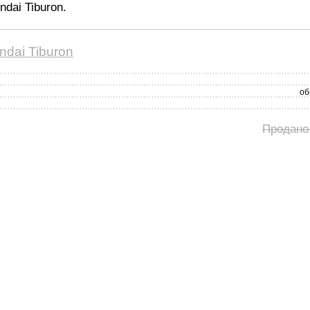
dai Tiburon.
dai Tiburon
об
Продано