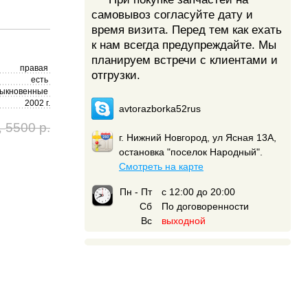
самовывоз согласуйте дату и
время визита. Перед тем как ехать
к нам всегда предупреждайте. Мы
планируем встречи с клиентами и
правая
отгрузки.
есть
ыкновенные
2002 г.
avtorazborka52rus
5500 р.
,
г. Нижний Новгород, ул Ясная 13А,
остановка "поселок Народный".
Смотреть на карте
Пн - Пт
с 12:00 до 20:00
Сб
По договоренности
Вс
выходной