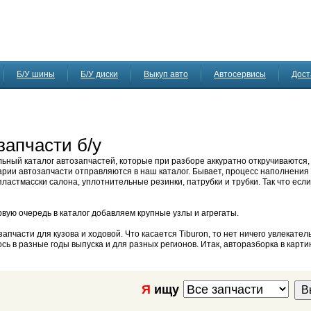
Б/У шины
Б/У диски
Выкуп авто
Автосервисы
Дост
запчасти б/у
льный каталог автозапчастей, которые при разборе аккуратно откручиваются
арии автозапчасти отправляются в наш каталог. Бывает, процесс наполнения
ластмасски салона, уплотнительные резинки, патрубки и трубки. Так что если
рвую очередь в каталог добавляем крупные узлы и агрегаты.
пчасти для кузова и ходовой. Что касается Tiburon, то нет ничего увлекател
ь в разные годы выпуска и для разных регионов. Итак, авторазборка в карти
Я
ищу