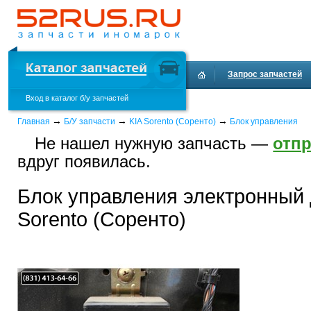
Запрос запчастей
Вход в каталог б/у запчастей
Доставка и оплата
→
→
→
Главная
Б/У запчасти
KIA Sorento (Соренто)
Блок управления
Не нашел нужную запчасть —
отпр
вдруг появилась.
Блок управления электронный 
Sorento (Соренто)