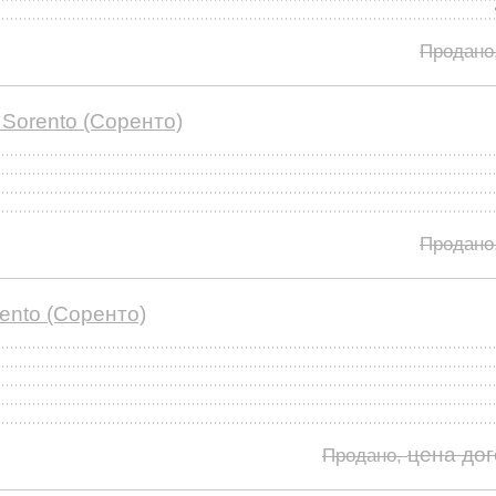
Продано
Sorento (Соренто)
Продано
ento (Соренто)
цена до
Продано,