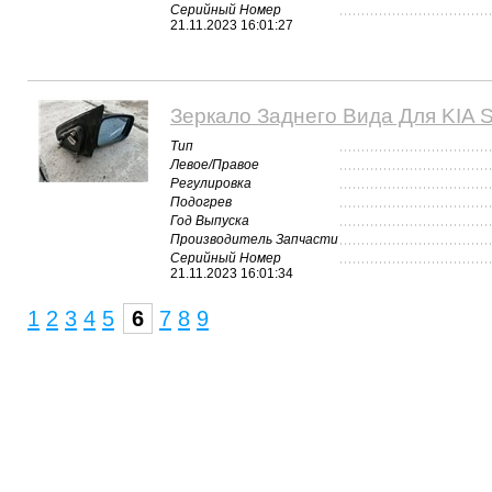
Серийный Номер
21.11.2023 16:01:27
Зеркало Заднего Вида Для KIA S
Тип
Левое/Правое
Регулировка
Подогрев
Год Выпуска
Производитель Запчасти
Серийный Номер
21.11.2023 16:01:34
1
2
3
4
5
6
7
8
9