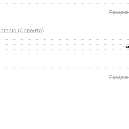
Продано
orento (Соренто)
э
Продано