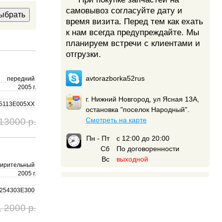
самовывоз согласуйте дату и
время визита. Перед тем как ехать
к нам всегда предупреждайте. Мы
планируем встречи с клиентами и
отгрузки.
avtorazborka52rus
передний
2005 г.
г. Нижний Новгород, ул Ясная 13А,
5113E005XX
остановка "поселок Народный".
13000 р.
Смотреть на карте
Пн - Пт
с 12:00 до 20:00
Сб
По договоренности
Вс
выходной
ирительный
2005 г.
254303E300
2000 р.
,