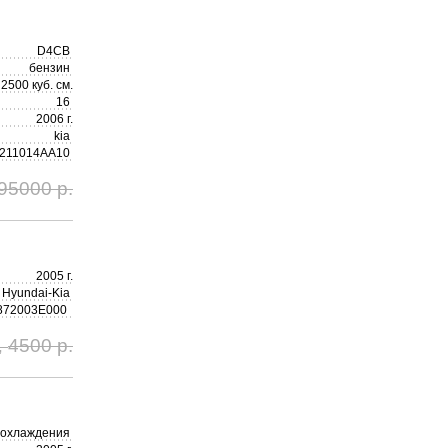
D4CB
бензин
2500 куб. см.
16
2006 г.
kia
 211014AA10
95000 р.
2005 г.
Hyundai-Kia
872003E000
4500 р.
,
охлаждения