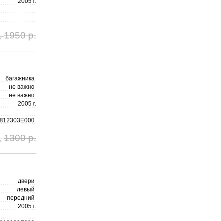
2005 г.
1950 р.
,
багажника
не важно
не важно
2005 г.
812303E000
1300 р.
,
двери
левый
передний
2005 г.