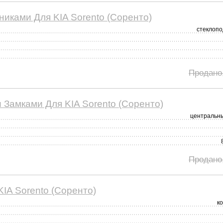
иками Для KIA Sorento (Соренто)
стеклоп
Продано
Замками Для KIA Sorento (Соренто)
центральн
Продано
IA Sorento (Соренто)
к