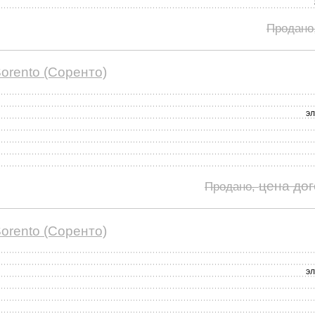
Продано
orento (Соренто)
э
цена до
Продано,
orento (Соренто)
э