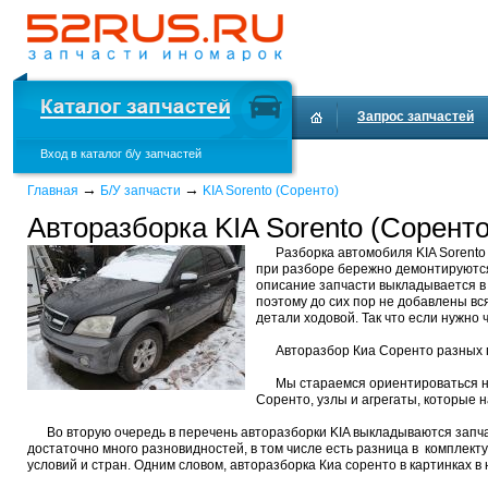
Запрос запчастей
Вход в каталог б/у запчастей
→
→
Главная
Б/У запчасти
KIA Sorento (Соренто)
Авторазборка KIA Sorento (Соренто
Разборка автомобиля KIA Sorento
при разборе бережно демонтируются,
описание запчасти выкладывается в 
поэтому до сих пор не добавлены вся
детали ходовой. Так что если нужно 
Авторазбор Киа Соренто разных г
Мы стараемся ориентироваться на
Соренто, узлы и агрегаты, которые
Во вторую очередь в перечень авторазборки KIA выкладываются запчас
достаточно много разновидностей, в том числе есть разница в комплект
условий и стран. Одним словом, авторазборка Киа соренто в картинках 