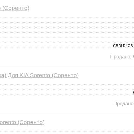
o (Соренто)
CRDI D4CB
Продано,
а) Для KIA Sorento (Соренто)
Продано
rento (Соренто)