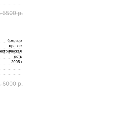
5500 р.
,
боковое
правое
лектрическая
есть
2005 г.
6000 р.
,