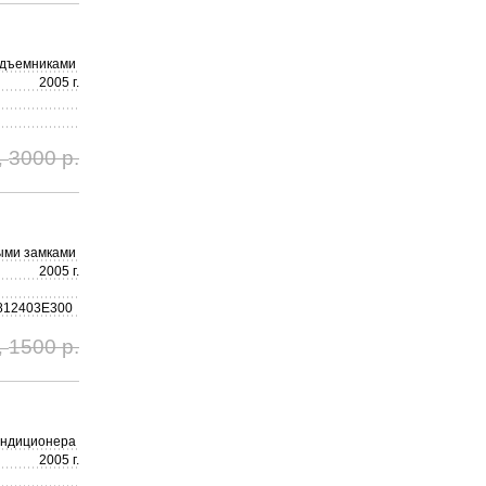
одъемниками
2005 г.
3000 р.
,
ыми замками
2005 г.
812403E300
1500 р.
,
ондиционера
2005 г.