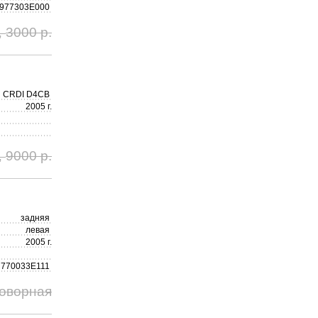
977303E000
3000 р.
,
CRDI D4CB
2005 г.
9000 р.
,
задняя
левая
2005 г.
770033E111
говорная