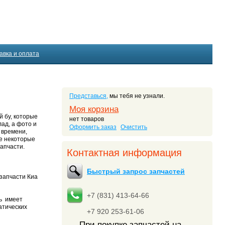
авка и оплата
Представься,
мы тебя не узнали.
Моя корзина
й бу, которые
нет товаров
ад, а фото и
Оформить заказ
Очистить
 времени,
же некоторые
запчасти.
Контактная информация
Быстрый запрос запчастей
запчасти Киа
+7 (831) 413-64-66
ль имеет
атических
+7 920 253-61-06
При покупке запчастей на