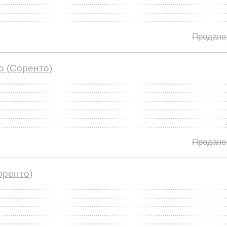
Продано
o (Соренто)
Продано
оренто)