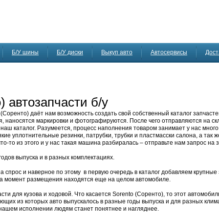
Б/У шины
Б/У диски
Выкуп авто
Автосервисы
Дост
) автозапчасти б/у
 (Соренто) даёт нам возможность создать свой собственный каталог запчасте
 наносятся маркировки и фотографируются. После чего отправляются на скл
наш каталог. Разумеется, процесс наполнения товаром занимает у нас много
кие уплотнительные резинки, патрубки, трубки и пластмасски салона, а так 
что-то из этого и у нас такая машина разбиралась – отправьте нам запрос на 
одов выпуска и в разных комплектациях.
 спрос и наверное по этому в первую очередь в каталог добавляем крупные 
 на момент размещения находятся еще на целом автомобиле.
ти для кузова и ходовой. Что касается Sorento (Соренто), то этот автомоби
ующих из которых авто выпускалось в разные годы выпуска и для разных клим
в нашем исполнении людям станет понятнее и нагляднее.