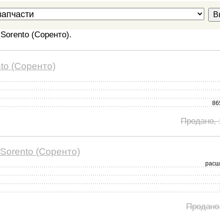
Sorento (Соренто).
to (Соренто)
86
Продано,
Sorento (Соренто)
расш
Продано