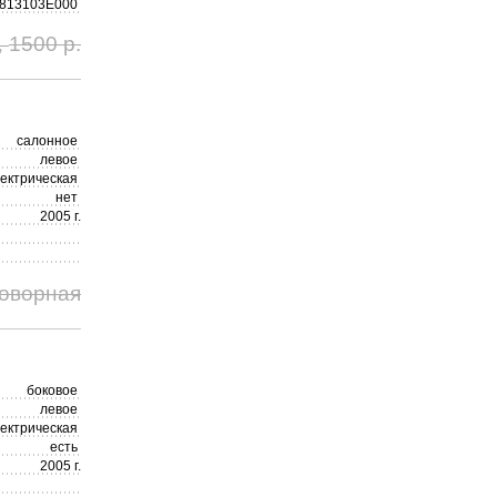
813103E000
1500 р.
,
салонное
левое
лектрическая
нет
2005 г.
говорная
боковое
левое
лектрическая
есть
2005 г.