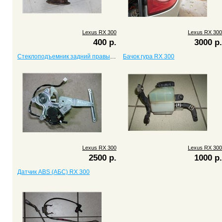
Lexus RX 300
Lexus RX 300
400 р.
3000 р.
Стеклоподъемник задний правый RX 300
Бачок гура RX 300
Lexus RX 300
Lexus RX 300
2500 р.
1000 р.
Датчик ABS (АБС) RX 300