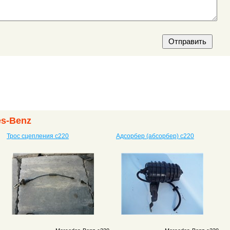
es-Benz
Трос сцепления c220
Адсорбер (абсорбер) c220