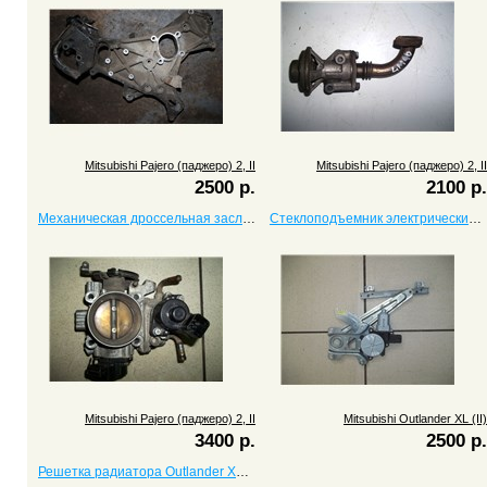
Mitsubishi Pajero (паджеро) 2, II
Mitsubishi Pajero (паджеро) 2, II
2500 р.
2100 р.
Механическая дроссельная заслонка (6G72) Pajero (паджеро) 2, II
Стеклоподъемник электрический задний правый Outlander XL (II)
Mitsubishi Pajero (паджеро) 2, II
Mitsubishi Outlander XL (II)
3400 р.
2500 р.
Решетка радиатора Outlander XL (II)