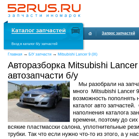
Запрос запчастей
Вход в каталог б/у запчастей
Доставка и оплата
→
→
Главная
Б/У запчасти
Mitsubishi Lancer 9 (IX)
Авторазборка Mitsubishi Lancer 
автозапчасти б/у
Мы разобрали на запч
много Mitsubishi Lancer 9
возможность пополнять 
каталог авто запчастей.
наполнения каталога зан
времени, поэтому до сих
всякие пластмасски салона, уплотнительные рези
трубки. Так что если нужно что-то из этого, а у н