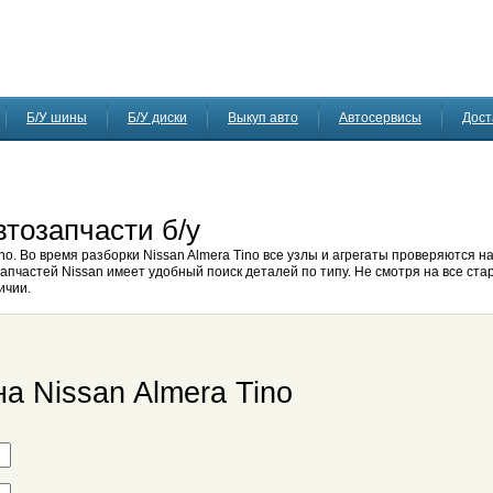
Б/У шины
Б/У диски
Выкуп авто
Автосервисы
Дост
втозапчасти б/у
o. Во время разборки Nissan Almera Tino все узлы и агрегаты проверяются на
апчастей Nissan имеет удобный поиск деталей по типу. Не смотря на все ста
ичии.
а Nissan Almera Tino