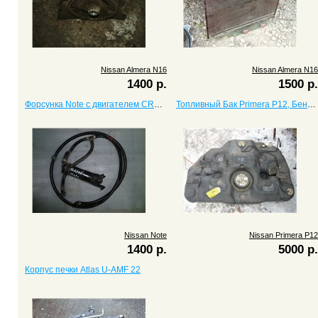
Nissan Almera N16
Nissan Almera N16
1400 р.
1500 р.
Форсунка Note с двигателем CR14DE
Топливный Бак Primera P12, Бензин
Nissan Note
Nissan Primera P12
1400 р.
5000 р.
Корпус печки Atlas U-AMF 22