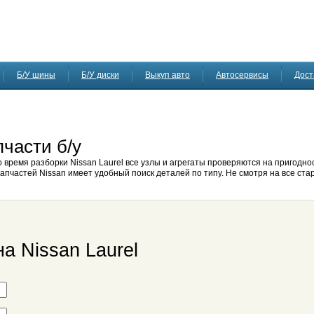
Б/У шины
Б/У диски
Выкуп авто
Автосервисы
Дост
пчасти б/у
 время разборки Nissan Laurel все узлы и агрегаты проверяются на пригоднос
апчастей Nissan имеет удобный поиск деталей по типу. Не смотря на все ста
а Nissan Laurel