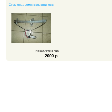
Стеклоподъемник электрический передний левый Almera N15
Nissan Almera N15
2000 р.