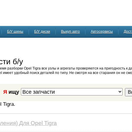
Б/У шины
Б/У диски
Выкуп авто
Автосервисы
Дост
сти б/у
ремя разборки Opel Tigra все узлы и агрегаты проверяются на пригодность к 
l имеет удобный поиск деталей по типу. Не смотря на все старания он не смо
Я
ищу
 Tigra.
ения) Для Opel Tigra