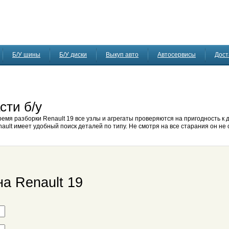
Б/У шины
Б/У диски
Выкуп авто
Автосервисы
Дост
сти б/у
ремя разборки Renault 19 все узлы и агрегаты проверяются на пригодность к
ault имеет удобный поиск деталей по типу. Не смотря на все старания он не 
а Renault 19