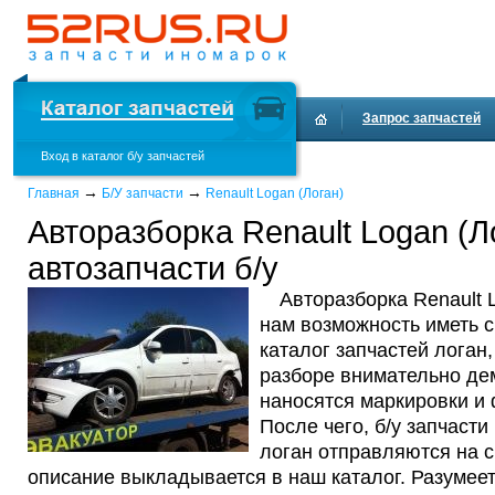
Запрос запчастей
Вход в каталог б/у запчастей
Доставка и оплата
→
→
Главная
Б/У запчасти
Renault Logan (Логан)
Авторазборка Renault Logan (Л
автозапчасти б/у
Авторазборка Renault 
нам возможность иметь 
каталог запчастей логан,
разборе внимательно де
наносятся маркировки и
После чего, б/у запчасти
логан отправляются на с
описание выкладывается в наш каталог. Разумеет