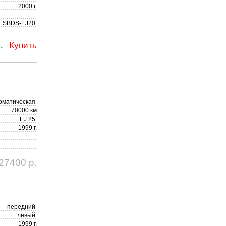
2000 г.
SBDS-EJ20
.
Купить
оматическая
70000 км
EJ 25
1999 г.
27400 р.
передний
левый
1999 г.