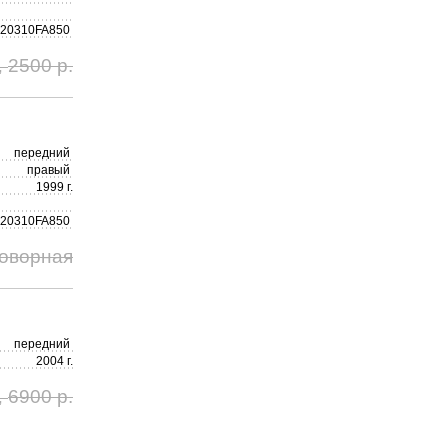
20310FA850
2500 р.
,
передний
правый
1999 г.
20310FA850
говорная
передний
2004 г.
6900 р.
,