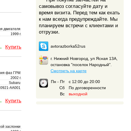
самовывоз согласуйте дату и
время визита. Перед тем как ехать
к нам всегда предупреждайте. Мы
планируем встречи с клиентами и
я двигателя
отгрузки.
1999 г.
.
avtorazborka52rus
Купить
г. Нижний Новгород, ул Ясная 13А,
остановка "поселок Народный".
Смотреть на карте
ния фаз ГРМ
2002 г.
Пн - Пт
с 12:00 до 20:00
Subaru
Сб
По договоренности
10921-AA001
Вс
выходной
.
Купить
ной заслонки