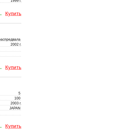
1999 г.
.
Купить
распредвала
2002 г.
.
Купить
5
100
2003 г.
JAPAN
.
Купить