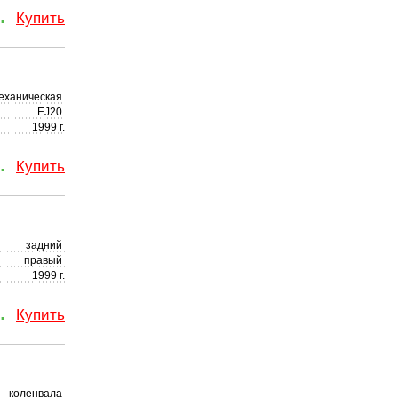
.
Купить
еханическая
EJ20
1999 г.
.
Купить
задний
правый
1999 г.
.
Купить
коленвала