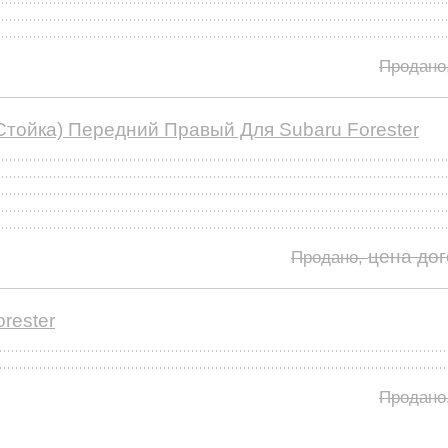
Продано
тойка) Передний Правый Для Subaru Forester
цена до
Продано,
rester
Продано