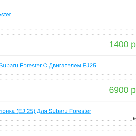
ster
1400 р
ubaru Forester С Двигателем EJ25
6900 р
нка (EJ 25) Для Subaru Forester
м