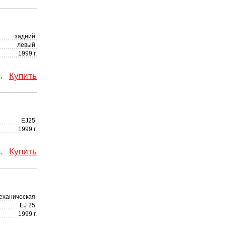
задний
левый
1999 г.
.
Купить
EJ25
1999 г.
.
Купить
еханическая
EJ 25
1999 г.