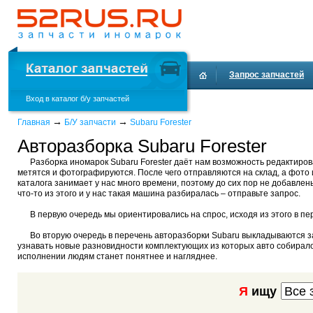
Запрос запчастей
Вход в каталог б/у запчастей
→
→
Главная
Б/У запчасти
Subaru Forester
Авторазборка Subaru Forester
Разборка иномарок Subaru Forester даёт нам возможность редактиров
метятся и фотографируются. После чего отправляются на склад, а фото
каталога занимает у нас много времени, поэтому до сих пор не добавлен
что-то из этого и у нас такая машина разбиралась – отправьте запрос.
В первую очередь мы ориентировались на спрос, исходя из этого в пе
Во вторую очередь в перечень авторазборки Subaru выкладываются запч
узнавать новые разновидности комплектующих из которых авто собиралос
исполнении людям станет понятнее и нагляднее.
Я
ищу