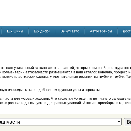
Б/У шины
Б/У диски
Выкуп авто
Автосервисы
Дост
ать наш уникальный каталог авто запчастей, которые при разборе аккуратно 
 и комментарии автозапчасти размещаются в наш каталог. Конечно, процесс 
ы всякие пластмасски салона, уплотнительные резинки, патрубки и трубки. Та
рвую очередь в каталог добавляем крупные узлы и агрегаты.
асти для кузова и ходовой. Что касается Forester, то нет ничего увлекатель
ь в разные годы выпуска и для разных условий. Итак, авторазборка в картин