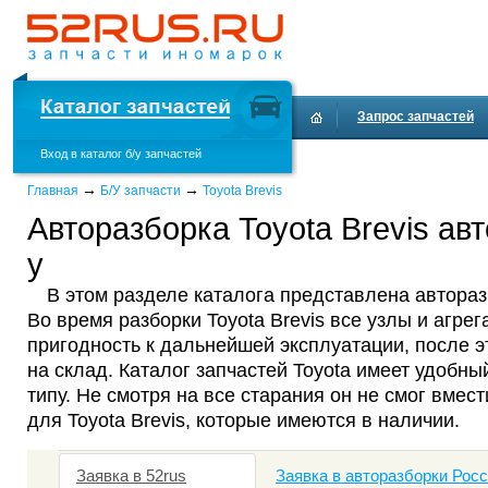
Запрос запчастей
Вход в каталог б/у запчастей
Доставка и оплата
→
→
Главная
Б/У запчасти
Toyota Brevis
Авторазборка Toyota Brevis авт
у
В этом разделе каталога представлена авторазб
Во время разборки Toyota Brevis все узлы и агре
пригодность к дальнейшей эксплуатации, после 
на склад. Каталог запчастей Toyota имеет удобны
типу. Не смотря на все старания он не смог вмест
для Toyota Brevis, которые имеются в наличии.
Заявка в 52rus
Заявка в авторазборки Рос