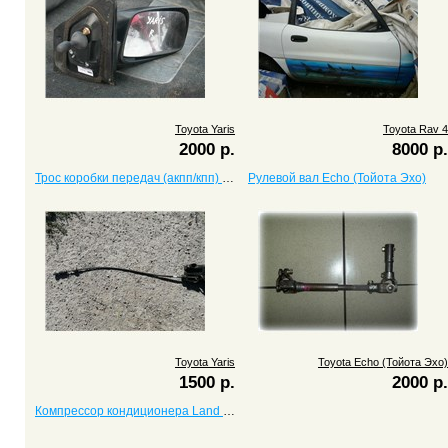
Toyota Yaris
Toyota Rav 4
2000 р.
8000 р.
Трос коробки передач (акпп/кпп) Yaris
Рулевой вал Echo (Тойота Эхо)
Toyota Yaris
Toyota Echo (Тойота Эхо)
1500 р.
2000 р.
Компрессор кондиционера Land Cruiser с двигателем 1KZ-TE