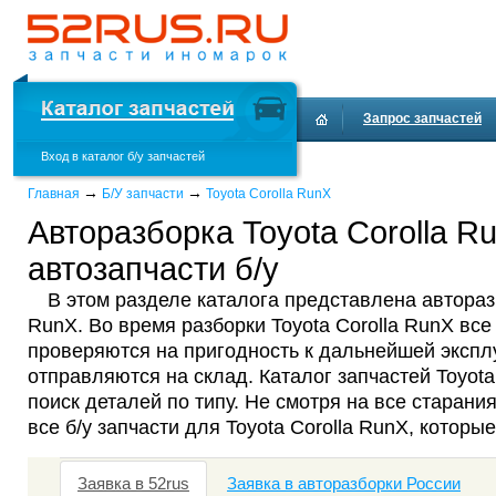
Запрос запчастей
Вход в каталог б/у запчастей
Доставка и оплата
→
→
Главная
Б/У запчасти
Toyota Corolla RunX
Авторазборка Toyota Corolla R
автозапчасти б/у
В этом разделе каталога представлена авторазб
RunX. Во время разборки Toyota Corolla RunX все
проверяются на пригодность к дальнейшей эксплу
отправляются на склад. Каталог запчастей Toyot
поиск деталей по типу. Не смотря на все старания
все б/у запчасти для Toyota Corolla RunX, которы
Заявка в 52rus
Заявка в авторазборки России