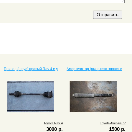
Привод (шрус) правый Rav 4 с двигателем 3S
Амортизатор (амортизаторная стойка) задний левый Avensis IV
Toyota Rav 4
Toyota Avensis IV
3000 р.
1500 р.