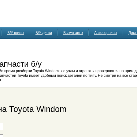
Б/У шины
Б/У диски
Выкуп авто
Автосервисы
Дост
апчасти б/у
Во время разборки Toyota Windom все узлы и агрегаты проверяются на пригод
апчастей Toyota имеет удобный поиск деталей по типу. Не смотря на все стар
.
на Toyota Windom