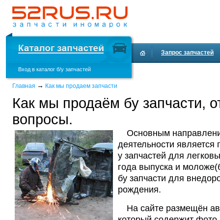
Запрос запчастей
Вход в каталог б/у запчастей
Доставка и оплата
→
Главная
Как мы продаем запчасти
Как мы продаём бу запчасти, о
вопросы.
Основным направлен
деятельности является 
у запчастей для легков
года выпуска и моложе(
бу запчасти для внедор
рождения.
На сайте размещён ав
который содержит фото,