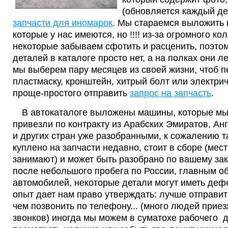
(обновляется каждый де
запчасти для иномарок
. Мы стараемся выложить 
которые у нас имеются, но !!!! из-за огромного к
некоторые забываем сфотить и расценить, поэто
деталей в каталоге просто нет, а на полках они л
мы выберем пару месяцев из своей жизни, чтоб 
пластмаску, кронштейн, хитрый болт или электрич
проще-простого отправить
запрос на запчасть
.
В автокаталоге выложены машины, которые мы
привезли по контракту из Арабских Эмиратов, Ан
и других стран уже разобранными, к сожалению та
куплено на запчасти недавно, стоит в сборе (мес
занимают) и может быть разобрано по вашему зак
после небольшого пробега по России, главным о
автомобилей, некоторые детали могут иметь де
опыт дает нам право утверждать: лучше отправить
чем позвонить по телефону... (много людей приез
звонков) иногда мы можем в суматохе рабочего 