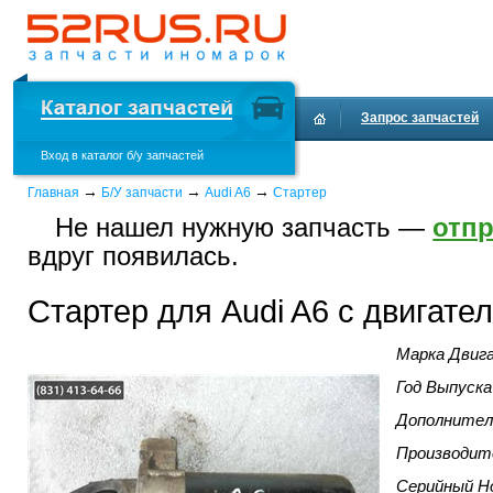
Запрос запчастей
Вход в каталог б/у запчастей
Доставка и оплата
→
→
→
Главная
Б/У запчасти
Audi A6
Стартер
Не нашел нужную запчасть —
отпр
вдруг появилась.
Стартер для Audi A6 c двигате
Марка Двиг
Год Выпуска
Дополнител
Производит
Серийный Н