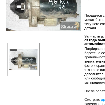
Продается с
может быть 
текущего со
детали.
Запчасти дл
от года вы
автомобиля
Подбирая ст
берете на с
правильност
внимательны
фото и срав
что-то не в
дополнитель
или сообщит
мы предложи
После оплат
Смотрите
др
разместили 