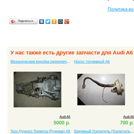
Политика во
Поделиться…
У нас также есть другие запчасти для Audi A6
Механическая коробка переключения передач (КПП, трансмиссия) A6 c двигателем ACK
Насос топливный A6
Audi A6
Audi A6
5000 р.
700 р.
Трос Ручного Тормоза (Ручника) A6
Вакумный Усилитель (Усилитель Тормоза) A6