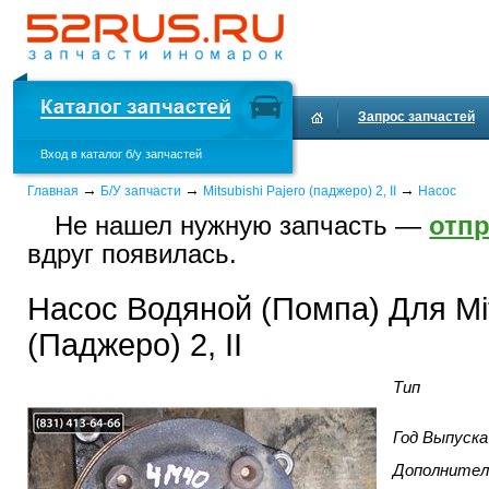
Запрос запчастей
Вход в каталог б/у запчастей
Доставка и оплата
→
→
→
Главная
Б/У запчасти
Mitsubishi Pajero (паджеро) 2, II
Насос
Не нашел нужную запчасть —
отпр
вдруг появилась.
Насос Водяной (Помпа) Для Mit
(Паджеро) 2, II
Тип
Год Выпуска
Дополнител