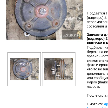
Продается На
(паджеро) 2,
пересмотрен
состояния и
Запчасти дл
(паджеро) 2,
выпуска и 
Подбирая на
берете на с
правильност
внимательны
фото и срав
что-то не в
дополнитель
или сообщит
Pajero (падж
насосы.
После оплат
Смотрите
др