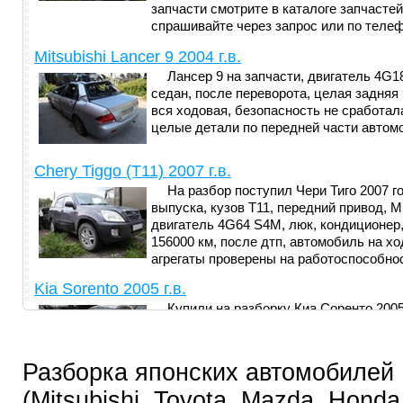
запчасти смотрите в каталоге запчастей
спрашивайте через запрос или по теле
Mitsubishi Lancer 9 2004 г.в.
Лансер 9 на запчасти, двигатель 4G1
седан, после переворота, целая задняя 
вся ходовая, безопасность не сработал
целые детали по передней части автом
Chery Tiggo (T11) 2007 г.в.
На разбор поступил Чери Тиго 2007 г
выпуска, кузов T11, передний привод, 
двигатель 4G64 S4M, люк, кондиционер,
156000 км, после дтп, автомобиль на хо
агрегаты проверены на работоспособно
Kia Sorento 2005 г.в.
Купили на разборку Киа Соренто 2005 
комплектации лимитед, кожанный салон
Коробка передач - АКПП, установлен д
двигатель D4CB 145 л.с. - контрактный.
Разборка японских автомобилей
покупкой мотора его можно будет завес
(Mitsubishi, Toyota, Mazda, Honda