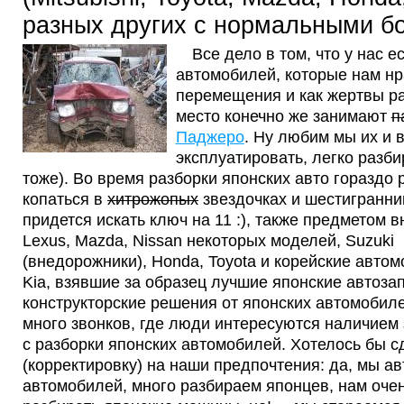
Ford Fusion 2008 г.в.
разных других с нормальными бо
В разбор поступил форд фьюжен 200
выпуска с небольшим пробегом. Двигат
Все дело в том, что у нас 
куб. см, механическая коробка передач,
автомобилей, которые нам нр
Также вы можете посмотреть запчасти с
разобранных Ford Fusion.
перемещения и как жертвы ра
место конечно же занимают
п
Паджеро
. Ну любим мы их и в
эксплуатировать, легко разби
тоже). Во время разборки японских авто гораздо
копаться в
хитрожопых
звездочках и шестигранник
придется искать ключ на 11 :), также предметом
Lexus, Mazda, Nissan некоторых моделей, Suzuki
(внедорожники), Honda, Toyota и корейские авто
Kia, взявшие за образец лучшие японские автозап
конструкторские решения от японских автомобиле
много звонков, где люди интересуются наличием
с разборки японских автомобилей. Хотелось бы с
(корректировку) на наши предпочтения: да, мы а
автомобилей, много разбираем японцев, нам оче