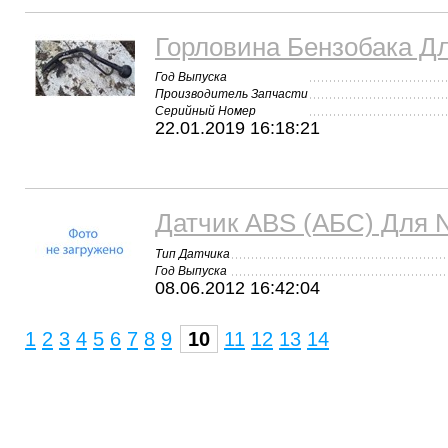
Горловина Бензобака Дл
Год Выпуска
Производитель Запчасти
Серийный Номер
22.01.2019 16:18:21
Датчик ABS (АБС) Для N
Тип Датчика
Год Выпуска
08.06.2012 16:42:04
1
2
3
4
5
6
7
8
9
10
11
12
13
14