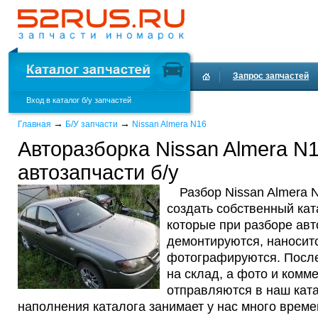
Запрос запчастей
Вход в каталог б/у запчастей
Доставка и оплата
→
→
Главная
Б/У запчасти
Nissan Almera N16
Авторазборка Nissan Almera N
автозапчасти б/у
Разбор Nissan Almera 
создать собственный кат
которые при разборе ав
демонтируются, наносит
фотографируются. После
на склад, а фото и комм
отправляются в наш ката
наполнения каталога занимает у нас много време