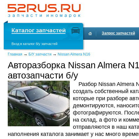
Запрос запчастей
Вход в каталог б/у запчастей
Доставка и оплата
→
→
Главная
Б/У запчасти
Nissan Almera N16
Авторазборка Nissan Almera N
автозапчасти б/у
Разбор Nissan Almera 
создать собственный кат
которые при разборе ав
демонтируются, наносит
фотографируются. После
на склад, а фото и комм
отправляются в наш ката
наполнения каталога занимает у нас много време