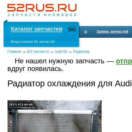
Запрос запчастей
Вход в каталог б/у запчастей
Доставка и оплата
→
→
→
Главная
Б/У запчасти
Audi A6
Радиатор
Не нашел нужную запчасть —
отпр
вдруг появилась.
Радиатор охлаждения для Audi